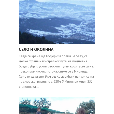
СЕЛО И ОКОЛИНА
Када се крене од Косјерића према Ваљеву, са
десне стране магистралног пута, на падинама
брда Субјел, уским сеоским путем кроз густе шуме,
преко планинских потока, стиже се у Мионицу.
Село је удаљено 9 км од Косјерића и налази се на
надморској висини од 620м. У Мионици живи 232
становника…