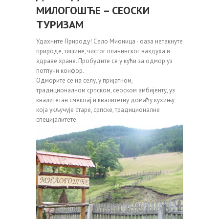
МИЛОГОШЋЕ – СЕОСКИ
ТУРИЗАМ
Удахните Природу! Село Мионица - оаза нетакнуте
природе, тишине, чистог планинског ваздуха и
здраве хране. Пробудите се у кући за одмор уз
потпуни конфор.
Одморите се на селу, у пријатном,
традиционалном српском, сеоском амбијенту, уз
квалитетан смештај и квалитетну домаћу кухињу
која укључује старе, српске, традиционалне
специјалитете.