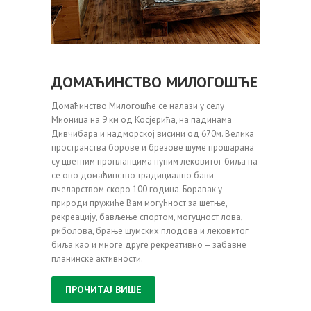
ДОМАЋИНСТВО МИЛОГОШЋЕ
Домаћинство Милогошће се налази у селу
Мионица на 9 км од Косјерића, на падинама
Дивчибара и надморској висини од 670м. Велика
пространства борове и брезове шуме прошарана
су цветним пропланцима пуним лековитог биља па
се ово домаћинство традициално бави
пчеларством скоро 100 година. Боравак у
природи пружиће Вам могућност за шетње,
рекреацију, бављење спортом, могуцност лова,
риболова, брање шумских плодова и лековитог
биља као и многе друге рекреативно – забавне
планинске активности.
ПРОЧИТАЈ ВИШЕ