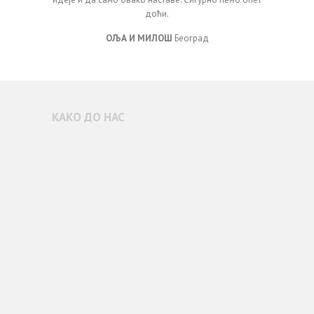
доћи.
ОЉА И МИЛОШ
Београд
КАКО ДО НАС