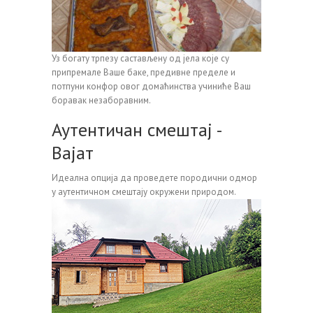
Уз богату трпезу састављену од јела које су
припремале Ваше баке, предивне пределе и
потпуни конфор овог домаћинства учиниће Ваш
боравак незаборавним.
Аутентичан смештај -
Вајат
Идеална опција да проведете породични одмор
у аутентичном смештају окружени природом.