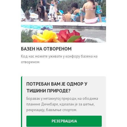
БАЗЕН НА ОТВОРЕНОМ
Код нас можете уживати у конфору базена на
отвореном
ПОТРЕБАН ВАМ ЈЕ ОДМОР У
ТИШИНИ ПРИРОДЕ?
Боравак у нетакнутој природи, на ободима
планине Дичибаре, идеалан је за шетње,
рекреацију, бављење спортом.
РЕЗЕРВАЦИЈА