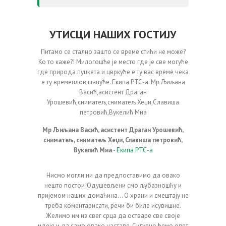
УТИСЦИ НАШИХ ГОСТИЈУ
Питамо се стално зашто се време стићи не може?
Ко то каже?! Милогошће је место где је све могуће
где природа пуцкета и цвркуће е ту вас време чека
е ту времеплов шапуће. Екипа РТС-а: Мр Љиљана
Васић,асистент Драган
Урошевић,сниматељ,сниматељ Хеџи,Славиша
петровић,Вукелић Миа
Мр Љиљана Васић, асистент Драган Урошевић,
сниматељ, сниматељ Хеџи, Славиша петровић,
Вукелић Миа
-
Екипа РТС-а
Нисмо могли ни да предпоставимо да овако
нешто постои!Одушевљени смо љубазношћу и
пријемом наших домаћина... О храни и смештају не
треба коментарисати, речи би биле исувишне.
Желимо им из свег срца да остваре све своје
идеје и да само овако наставе. Сигурно ћемо опет