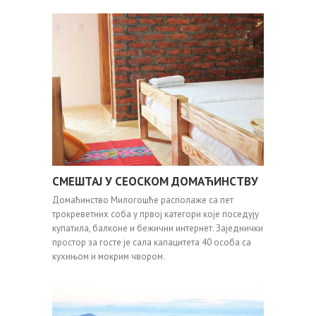
СМЕШТАЈ У СЕОСКОМ ДОМАЋИНСТВУ
Домаћинство Милогошће располаже са пет
трокреветних соба у првој категори које поседују
купатила, балконе и бежични интернет. Заједнички
простор за госте је сала капацитета 40 особа са
кухињом и мокрим чвором.